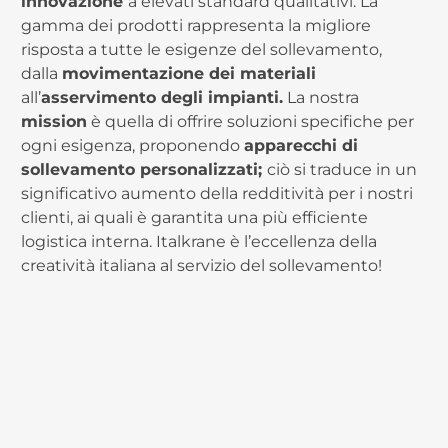
innovazione
a elevati standard qualitativi. La
m
gamma dei prodotti rappresenta la migliore
s
risposta a tutte le esigenze del sollevamento,
i
dalla
movimentazione dei materiali
s
all’
asservimento degli impianti.
La nostra
s
mission
è quella di offrire soluzioni specifiche per
n
ogni esigenza, proponendo
apparecchi di
“
sollevamento personalizzati;
ciò si traduce in un
n
significativo aumento della redditività per i nostri
“
clienti, ai quali è garantita una più efficiente
p
logistica interna. Italkrane è l’eccellenza della
r
creatività italiana al servizio del sollevamento!
f
c
o
c
e
c
(