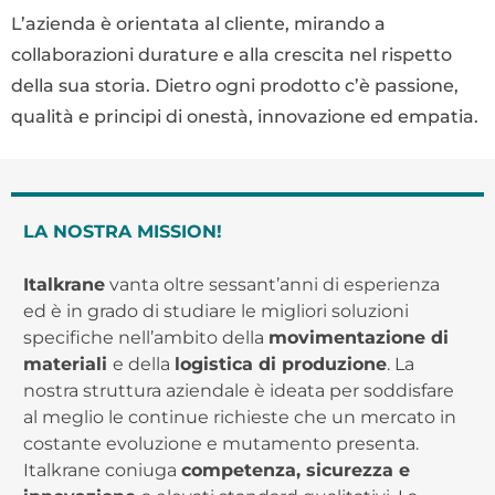
L’azienda è orientata al cliente, mirando a
collaborazioni durature e alla crescita nel rispetto
della sua storia. Dietro ogni prodotto c’è passione,
qualità e principi di onestà, innovazione ed empatia.
LA NOSTRA MISSION!
L
Italkrane
vanta oltre sessant’anni di esperienza
I
ed è in grado di studiare le migliori soluzioni
i
specifiche nell’ambito della
movimentazione di
r
materiali
e della
logistica di produzione
. La
c
nostra struttura aziendale è ideata per soddisfare
f
al meglio le continue richieste che un mercato in
o
costante evoluzione e mutamento presenta.
s
Italkrane coniuga
competenza, sicurezza e
v